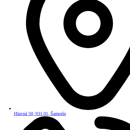
Hlavná 50, 931 01, Šamorín